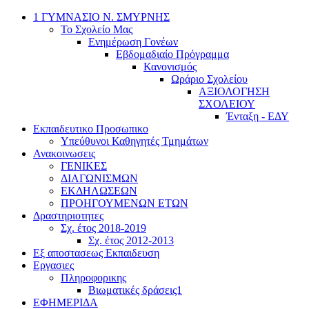
1 ΓΥΜΝΑΣΙΟ Ν. ΣΜΥΡΝΗΣ
Το Σχολείο Μας
Ενημέρωση Γονέων
Εβδομαδιαίο Πρόγραμμα
Κανονισμός
Ωράριο Σχολείου
ΑΞΙΟΛΟΓΗΣΗ
ΣΧΟΛΕΙΟΥ
Ένταξη - ΕΔΥ
Εκπαιδευτικο Προσωπικο
Υπεύθυνοι Καθηγητές Τμημάτων
Ανακοινωσεις
ΓΕΝΙΚΕΣ
ΔΙΑΓΩΝΙΣΜΩΝ
ΕΚΔΗΛΩΣΕΩΝ
ΠΡΟΗΓΟΥΜΕΝΩΝ ΕΤΩΝ
Δραστηριοτητες
Σχ. έτος 2018-2019
Σχ. έτος 2012-2013
Εξ αποστασεως Εκπαιδευση
Εργασιες
Πληροφορικης
Βιωματικές δράσεις1
ΕΦΗΜΕΡΙΔΑ