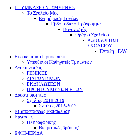
1 ΓΥΜΝΑΣΙΟ Ν. ΣΜΥΡΝΗΣ
Το Σχολείο Μας
Ενημέρωση Γονέων
Εβδομαδιαίο Πρόγραμμα
Κανονισμός
Ωράριο Σχολείου
ΑΞΙΟΛΟΓΗΣΗ
ΣΧΟΛΕΙΟΥ
Ένταξη - ΕΔΥ
Εκπαιδευτικο Προσωπικο
Υπεύθυνοι Καθηγητές Τμημάτων
Ανακοινωσεις
ΓΕΝΙΚΕΣ
ΔΙΑΓΩΝΙΣΜΩΝ
ΕΚΔΗΛΩΣΕΩΝ
ΠΡΟΗΓΟΥΜΕΝΩΝ ΕΤΩΝ
Δραστηριοτητες
Σχ. έτος 2018-2019
Σχ. έτος 2012-2013
Εξ αποστασεως Εκπαιδευση
Εργασιες
Πληροφορικης
Βιωματικές δράσεις1
ΕΦΗΜΕΡΙΔΑ