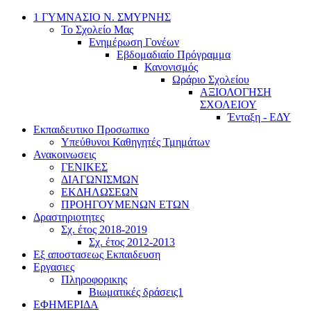
1 ΓΥΜΝΑΣΙΟ Ν. ΣΜΥΡΝΗΣ
Το Σχολείο Μας
Ενημέρωση Γονέων
Εβδομαδιαίο Πρόγραμμα
Κανονισμός
Ωράριο Σχολείου
ΑΞΙΟΛΟΓΗΣΗ
ΣΧΟΛΕΙΟΥ
Ένταξη - ΕΔΥ
Εκπαιδευτικο Προσωπικο
Υπεύθυνοι Καθηγητές Τμημάτων
Ανακοινωσεις
ΓΕΝΙΚΕΣ
ΔΙΑΓΩΝΙΣΜΩΝ
ΕΚΔΗΛΩΣΕΩΝ
ΠΡΟΗΓΟΥΜΕΝΩΝ ΕΤΩΝ
Δραστηριοτητες
Σχ. έτος 2018-2019
Σχ. έτος 2012-2013
Εξ αποστασεως Εκπαιδευση
Εργασιες
Πληροφορικης
Βιωματικές δράσεις1
ΕΦΗΜΕΡΙΔΑ