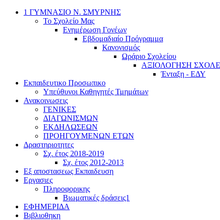
1 ΓΥΜΝΑΣΙΟ Ν. ΣΜΥΡΝΗΣ
Το Σχολείο Μας
Ενημέρωση Γονέων
Εβδομαδιαίο Πρόγραμμα
Κανονισμός
Ωράριο Σχολείου
ΑΞΙΟΛΟΓΗΣΗ ΣΧΟΛΕ
Ένταξη - ΕΔΥ
Εκπαιδευτικο Προσωπικο
Υπεύθυνοι Καθηγητές Τμημάτων
Ανακοινωσεις
ΓΕΝΙΚΕΣ
ΔΙΑΓΩΝΙΣΜΩΝ
ΕΚΔΗΛΩΣΕΩΝ
ΠΡΟΗΓΟΥΜΕΝΩΝ ΕΤΩΝ
Δραστηριοτητες
Σχ. έτος 2018-2019
Σχ. έτος 2012-2013
Εξ αποστασεως Εκπαιδευση
Εργασιες
Πληροφορικης
Βιωματικές δράσεις1
ΕΦΗΜΕΡΙΔΑ
Βιβλιοθηκη