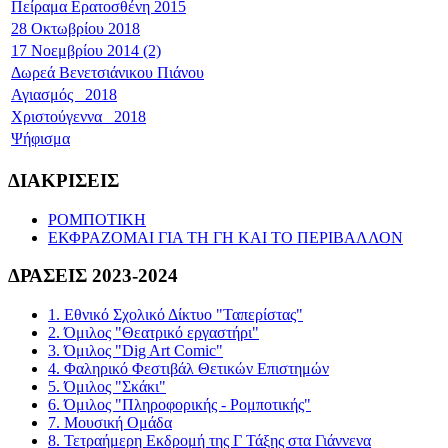
Πείραμα Ερατοσθένη 2015
28 Οκτωβρίου 2018
17 Νοεμβρίου 2014 (2)
Δωρεά Βενετσιάνικου Πιάνου
Αγιασμός _2018
Χριστούγεννα _2018
Ψήφισμα
ΔΙΑΚΡΙΣΕΙΣ
ΡΟΜΠΟΤΙΚΗ
ΕΚΦΡΑΖΟΜΑΙ ΓΙΑ ΤΗ ΓΗ ΚΑΙ ΤΟ ΠΕΡΙΒΑΛΛΟΝ
ΔΡΑΣΕΙΣ 2023-2024
1. Εθνικό Σχολικό Δίκτυο "Ταπερίστας"
2. Όμιλος "Θεατρικό εργαστήρι"
3. Όμιλος "Dig Art Comic"
4. Φαληρικό Φεστιβάλ Θετικών Επιστημών
5. Όμιλος "Σκάκι"
6. Όμιλος "Πληροφορικής - Ρομποτικής"
7. Μουσική Ομάδα
8. Τετραήμερη Εκδρομή της Γ Τάξης στα Γιάννενα